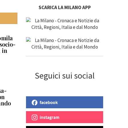
SCARICA LA MILANO APP
0mila
 socio-
 in
Seguici sui social
sa-
on
bando
facebook
instagram