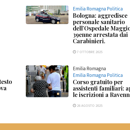
Emilia Romagna Politica
Bologna: aggredisce
personale sanitario
dell’Ospedale Maggio
39enne arrestata dai
Carabinieri.
7 OTTOBRE 2025
Emilia Romagna
Emilia Romagna Politica
testo
Corso gratuito per
ova
assistenti familiari: 
le iscrizioni a Raven
26 AGOSTO 2025