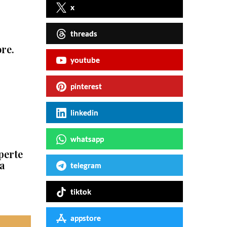
x
threads
re.
youtube
pinterest
linkedin
whatsapp
aperte
na
telegram
tiktok
appstore