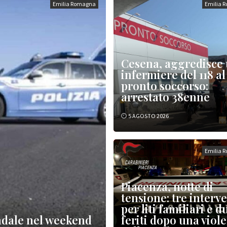
Emilia Romagna
Emilia 
Cesena, aggredisce
infermiere del 118 al
pronto soccorso:
arrestato 38enne
5 AGOSTO 2026
Emilia 
Piacenza, notte di
tensione: tre interve
per liti familiari e d
radale nel weekend
feriti dopo una viol