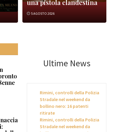
una pistola clandestina
5 AGOSTO 2026
Ultime News
un
 pronto
38enne
Rimini, controlli della Polizia
Stradale nel weekend da
bollino nero: 16 patenti
ritirate
inaccia
Rimini, controlli della Polizia
i:
Stradale nel weekend da