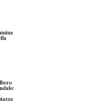
lumina
lla
albero
ndalo:
2
piazza