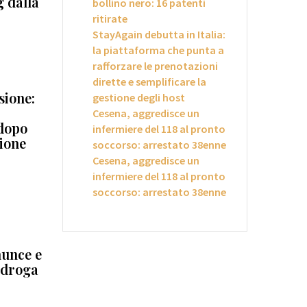
g dalla
bollino nero: 16 patenti
ritirate
StayAgain debutta in Italia:
la piattaforma che punta a
rafforzare le prenotazioni
dirette e semplificare la
sione:
gestione degli host
Cesena, aggredisce un
 dopo
infermiere del 118 al pronto
zione
soccorso: arrestato 38enne
Cesena, aggredisce un
infermiere del 118 al pronto
soccorso: arrestato 38enne
nunce e
 droga