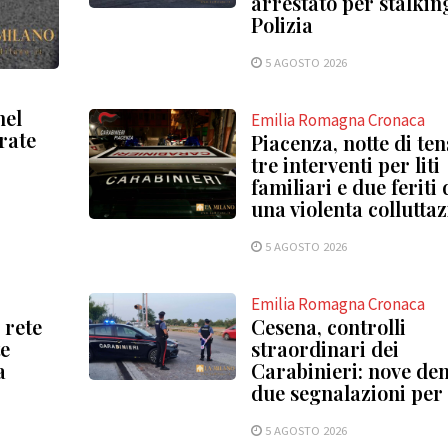
arrestato per stalkin
Polizia
5 AGOSTO 2026
nel
Emilia Romagna Cronaca
rate
Piacenza, notte di ten
tre interventi per liti
familiari e due feriti
una violenta collutta
5 AGOSTO 2026
Emilia Romagna Cronaca
 rete
Cesena, controlli
te
straordinari dei
a
Carabinieri: nove de
due segnalazioni per
5 AGOSTO 2026