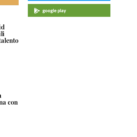
google play
id
li
talento
a
ena con