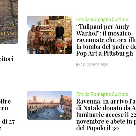
Emilia Romagna Cultura
“Tulipani per Andy
Warhol”: il mosaico
ravennate che ora il
la tomba del padre de
Pop Art a Pittsburgh
itori
9 DICEMBRE 2025
Emilia Romagna Cultura
ltre
Ravenna, in arrivo l’
ero
di Natale donato da A
luminarie accese il 2
di 27
novembre e abete in 
e
del Popolo il 30