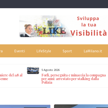
ra
Eventi
LifeStyle
Sport
LaMilano.it
5 Agosto 2026
iere del 118 al
Forlì, perseguita e minaccia la compagna
38enne
per anni: arrestato per stalking dalla
Polizia